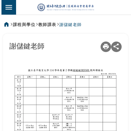
:::
區域與社會發展
切換選單
課程與學位
教師課表
謝儲鍵老師
:::
謝儲鍵老師