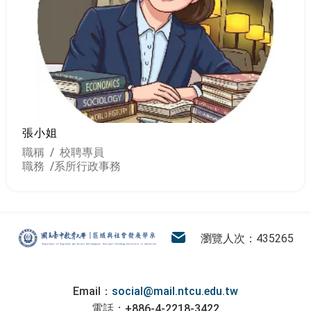
張小姐
職稱 / 校聘專員
職務 /
系所行政事務
:::
區域與社會發展學系
電子信箱
瀏覽人次：435265
Email：
social@mail.ntcu.edu.tw
電話：+886-4-2218-3422