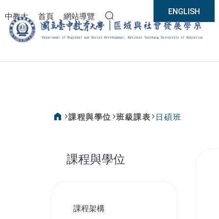
:::
ENGLISH
中教大
首頁
網站導覽
全站搜尋
區域
課程與學位
班級課表
日碩班
:::
課程與學位
:::
課程架構